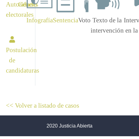
Autoridades
Género
electorales
Infografía
Sentencia
Voto
Texto de la
Inter
intervención
en la
Postulación
de
candidaturas
<< Volver a listado de casos
2020 Justicia Abierta