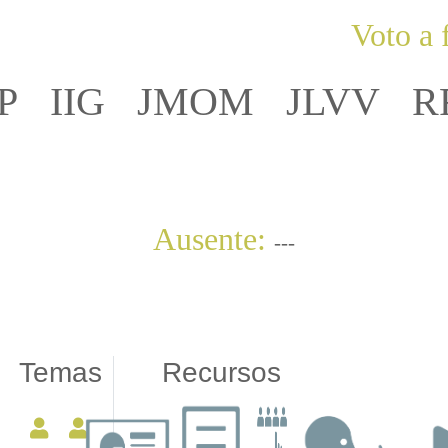
Voto a 
P
IIG
JMOM
JLVV
R
Ausente:
---
Temas
Recursos