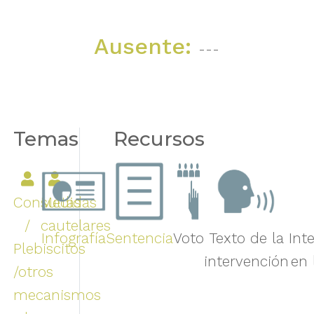
Ausente:
---
Temas
Recursos
Consultas
Medidas
/
cautelares
Infografía
Sentencia
Voto
Texto de la
Int
Plebiscitos
intervención
en 
/otros
mecanismos