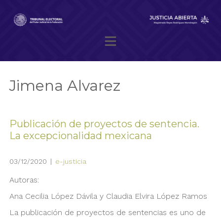
Skip
to
content
Magistrado presidente Reyes Rodríguez Mondragón
Jimena Alvarez
Publicación de proyectos de sentencia.
La excepcionalidad mexicana
03/12/2020
|
e-justicia
Autoras:
Ana Cecilia López Dávila y Claudia Elvira López Ramos
La publicación de proyectos de sentencias es uno de