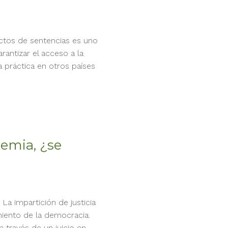
ectos de sentencias es uno
rantizar el acceso a la
a práctica en otros países
demia, ¿se
La impartición de justicia
miento de la democracia.
a través de un juicio en