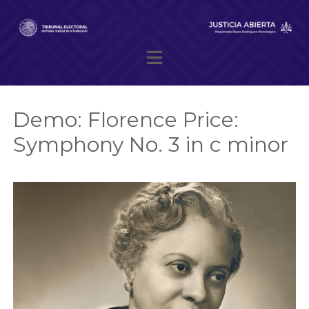
Skip
to
content
Magistrado presidente Reyes Rodríguez Mondragón
Demo: Florence Price:
Symphony No. 3 in c minor