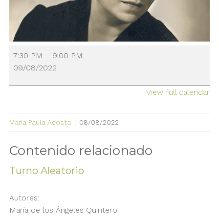
Demo:
7:30 PM
–
9:00 PM
Florence
09/08/2022
Price:
Symphony
View full calendar
No.
3
Maria Paula Acosta
|
08/08/2022
in
c
Contenido relacionado
minor
Turno Aleatorio
Autores:
María de los Ángeles Quintero