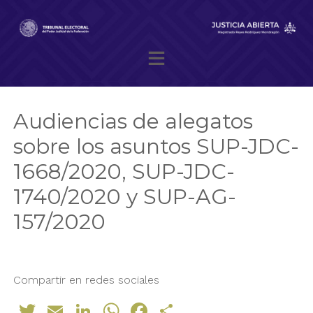
Skip
to
content
Magistrado presidente Reyes Rodríguez Mondragón
Audiencias de alegatos
sobre los asuntos SUP-JDC-
1668/2020, SUP-JDC-
1740/2020 y SUP-AG-
157/2020
Compartir en redes sociales
Twitter
Email
LinkedIn
WhatsApp
Facebook
Compartir