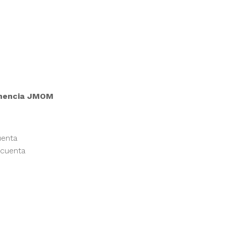
ponencia JMOM
uenta
 cuenta