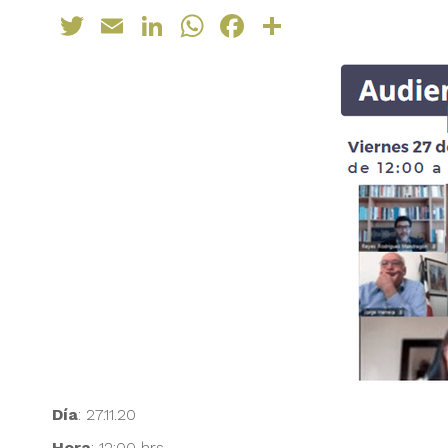
Twitter
Email
LinkedIn
WhatsApp
Facebook
Compartir
Día
: 27.11.20
Hora
: 12:00 hrs.