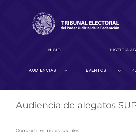
Skip
to
content
Magistrado presidente Reyes Rodríguez Mondragón
INICIO
JUSTICIA A
AUDIENCIAS
EVENTOS
P
Audiencia de alegatos S
Compartir en redes sociales