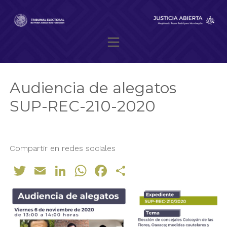
Skip
to
content
Magistrado presidente Reyes Rodríguez Mondragón
Audiencia de alegatos
SUP-REC-210-2020
Compartir en redes sociales
Twitter
Email
LinkedIn
WhatsApp
Facebook
Compartir