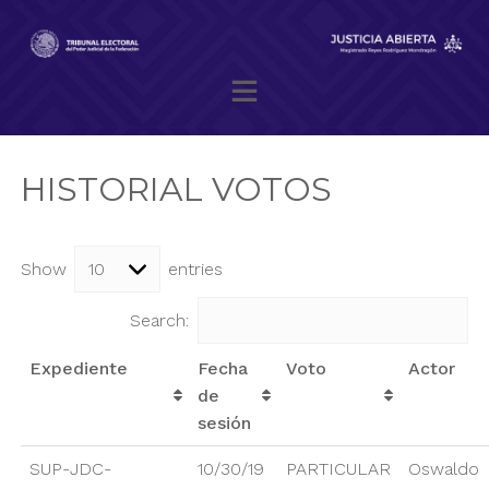
Skip
to
content
Magistrado presidente Reyes Rodríguez Mondragón
HISTORIAL VOTOS
Show
entries
Search:
Expediente
Fecha
Voto
Actor
de
sesión
SUP-JDC-
10/30/19
PARTICULAR
Oswaldo