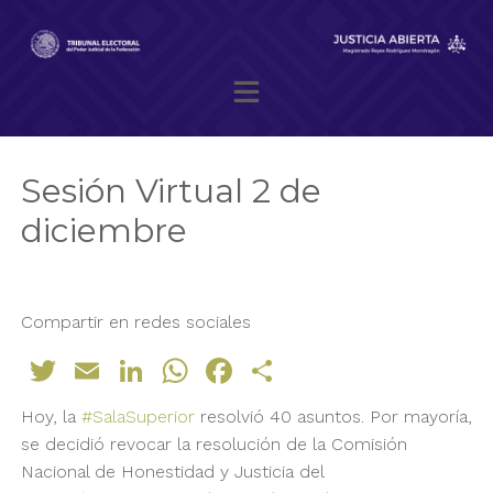
Skip
to
content
Magistrado presidente Reyes Rodríguez Mondragón
Sesión Virtual 2 de
diciembre
Compartir en redes sociales
Twitter
Email
LinkedIn
WhatsApp
Facebook
Compartir
Hoy, la
#SalaSuperior
resolvió 40 asuntos. Por mayoría,
se decidió revocar la resolución de la Comisión
Nacional de Honestidad y Justicia del