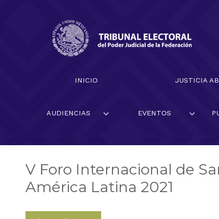
Skip
to
content
Magistrado presidente Reyes Rodríguez Mondragón
INICIO
JUSTICIA A
AUDIENCIAS
EVENTOS
P
V Foro Internacional de S
América Latina 2021