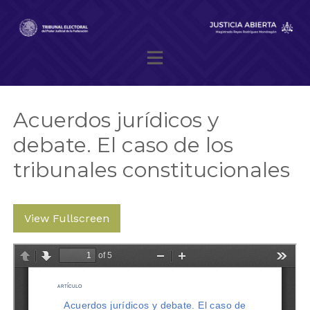
Skip
to
content
Magistrado presidente Reyes Rodríguez Mondragón
Acuerdos jurídicos y
debate. El caso de los
tribunales constitucionales
View Fullscreen