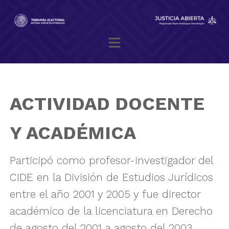
Skip
to
content
Magistrado presidente Reyes Rodríguez Mondragón
ACTIVIDAD DOCENTE
Y ACADÉMICA
Participó como profesor-investigador del
CIDE en la División de Estudios Jurídicos
entre el año 2001 y 2005 y fue director
académico de la licenciatura en Derecho
de agosto del 2001 a agosto del 2003.