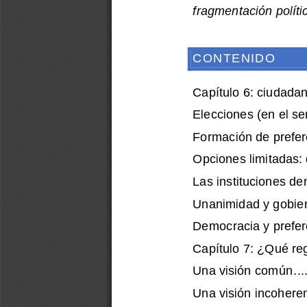
fragme
ntación políti
CONTENIDO
Capítulo 6: ciudada
Elecciones (en el sen
Formación de prefer
Opciones limitadas: 
Las instituciones de
Unanimidad y gobier
Democracia y prefer
Capítulo 7: ¿Qué re
Una visión común
...
Una visión incoheren