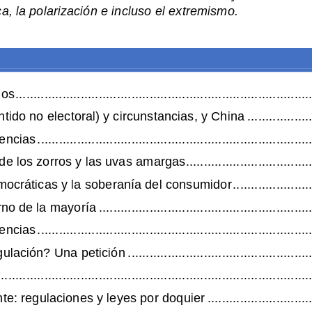
ca, la polarización e incluso 
el extremismo.
nos
................................
................................
..................
tido no electoral) y circunstancias, y China
..................
encias
................................
................................
............
de los zorro
s y las uvas amargas
................................
...
mocráticas y la soberanía del consumidor
......................
no de la mayoría
................................
...........................
encias
................................
................................
............
gulación? Una
petición
................................
...................
.............................
................................
..........................
te: regulaciones y leyes por doquier
.............................