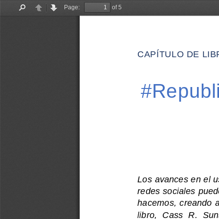
Page:
of 5
Find
Previous
Next
CAPÍTULO DE LIB
#Republ
Los avances en el us
redes sociales pued
hacemos, creando a
libro,  Cass  R.  Su