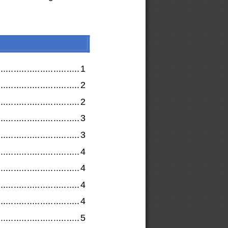
..............
................
1
..............
................
2
....................
..........
2
.............................
.
3
..........
....................
3
.....
.........................
4
....................
..........
4
.............
.................
4
......
........................
4
...
...........................
5