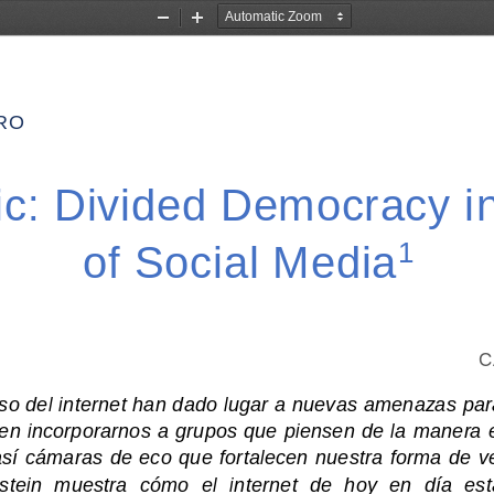
Zoom
Zoom
Out
In
RO
ic
:
Divided Democracy i
1
of Social Media
C
o del i
nternet ha
n dado lugar a nuevas am
enazas par
en incorporarnos a grupos que piensen de la manera e
sí cámaras de eco que forta
lecen nuestra forma de v
nstein  muestra  cómo  el 
internet  de  hoy  en  día  est