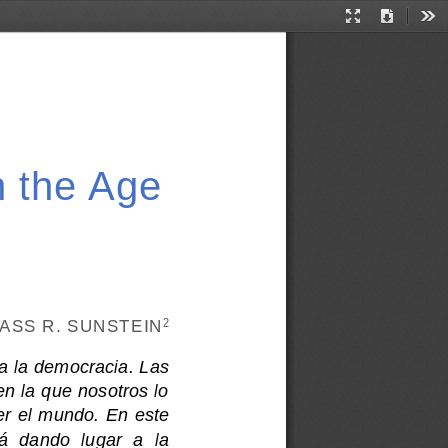
Presentation
Download
Too
Mode
n the Age 
ASS R. SUNSTEIN
2
a la democracia. Las 
n la que nosotros lo 
er el mundo. E
n este 
á  dando  lugar  a  la 